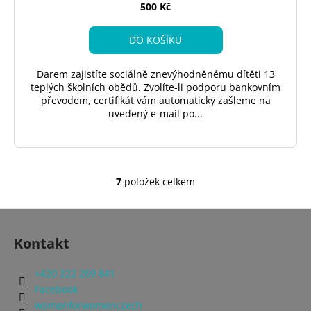
500 Kč
DO KOŠÍKU
Darem zajistíte sociálně znevýhodněnému dítěti 13
teplých školních obědů. Zvolíte-li podporu bankovním
převodem, certifikát vám automaticky zašleme na
uvedený e-mail po...
7
položek celkem
O
v
Z
l
á
á
Kontakt
d
p
a
a
+420 222 269 841
c
t
Facebook
í
í
womenforwomenczech
p