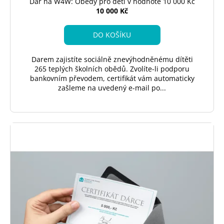
Dar na W4W: Obědy pro děti v hodnotě 10 000 Kč
10 000 Kč
DO KOŠÍKU
Darem zajistíte sociálně znevýhodněnému dítěti
265 teplých školních obědů. Zvolíte-li podporu
bankovním převodem, certifikát vám automaticky
zašleme na uvedený e-mail po...