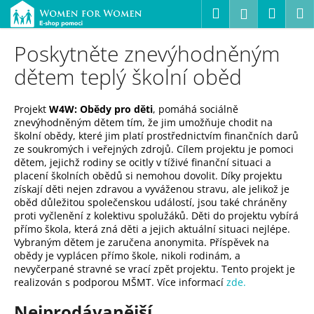
K
Přejít
Hledat
Náku
M
Přihlášení
na
o
obsah
Zpět
Zpět
košík
š
Poskytněte znevýhodněným
í
dětem teplý školní oběd
C
k
o
p
Projekt
W4W: Obědy pro děti
, pomáhá sociálně
znevýhodněným dětem tím, že jim umožňuje chodit na
o
školní obědy, které jim platí prostřednictvím finančních darů
t
ze soukromých i veřejných zdrojů. Cílem projektu je pomoci
dětem, jejichž rodiny se ocitly v tíživé finanční situaci a
ř
placení školních obědů si nemohou dovolit. Díky projektu
e
získají děti nejen zdravou a vyváženou stravu, ale jelikož je
b
oběd důležitou společenskou událostí, jsou také chráněny
proti vyčlenění z kolektivu spolužáků. Děti do projektu vybírá
u
přímo škola, která zná děti a jejich aktuální situaci nejlépe.
j
Vybraným dětem je zaručena anonymita. Příspěvek na
e
obědy je vyplácen přímo škole, nikoli rodinám, a
nevyčerpané stravné se vrací zpět projektu. Tento projekt je
t
realizován s podporou MŠMT. Více informací
zde.
e
Nejprodávanější
n