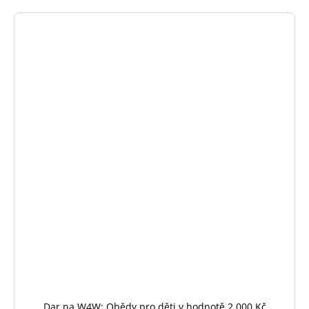
Dar na W4W: Obědy pro děti v hodnotě 2 000 Kč