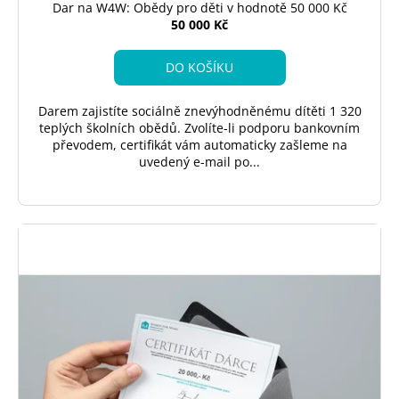
č
Dar na W4W: Obědy pro děti v hodnotě 50 000 Kč
u
50 000 Kč
j
e
DO KOŠÍKU
m
e
Darem zajistíte sociálně znevýhodněnému dítěti 1 320
teplých školních obědů. Zvolíte-li podporu bankovním
převodem, certifikát vám automaticky zašleme na
DAR
uvedený e-mail po...
W4W:
SBÍRKA
OKAMŽITÉ
POMOCI
V
HODNOTĚ
10
000
KČ
10
000
Kč