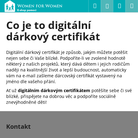
K
Přejít
Hledat
Náku
M
Přihlášení
na
o
obsah
Zpět
Zpět
košík
š
Co je to digitální
í
C
dárkový certifikát
k
o
p
Digitální dárkový certifikát je způsob, jakým můžete potěšit
o
nejen sebe či Vaše blízké. Podpoříte-li ve zvolené hodnotě
t
některý z našich projektů, který dává dětem i jejich rodičům
naději na kvalitnější život a lepší budoucnost, automaticky
ř
vám na e-mail zašleme dárcovský certifikát vystavený na
e
jméno dle vašeho přání.
b
Ať už
digitálním dárkovým certifikátem
potěšíte sebe či své
u
blízké, přispějete na dobrou věc a podpoříte sociálně
znevýhodněné děti!
j
e
Z
t
á
Kontakt
e
p
n