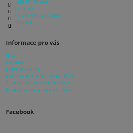
a
+420 222 269 841
a
t
Facebook
j
í
womenforwomenczech
í
YouTube
t
?
Informace pro vás
O nás
Kontakty
HLEDAT
Podmínky sbírek
Co je to digitální dárkový certifikát
Zásady ochrany osobních údajů
Zásady používání souborů cookies
D
o
p
Facebook
o
r
u