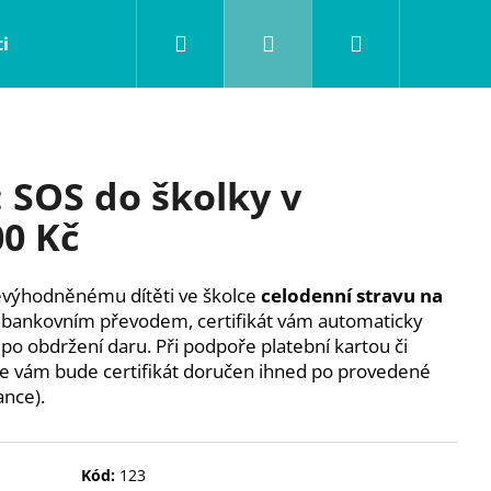
Hledat
Přihlášení
Nákupní
i
Bydlení pro děti
Servis rodiny
O nás
košík
 SOS do školky v
00 Kč
nevýhodněnému dítěti ve školce
celodenní stravu na
ru bankovním převodem, certifikát vám automaticky
o obdržení daru. Při podpoře platební kartou či
 vám bude certifikát doručen ihned po provedené
ance).
Následující
Kód:
123