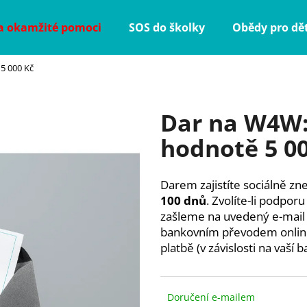
a okamžité pomoci
SOS do školky
Obědy pro dět
5 000 Kč
Co potřebujete najít?
Dar na W4W:
HLEDAT
hodnotě 5 0
Darem zajistíte sociálně z
Doporučujeme
100 dnů
. Zvolíte-li podpo
zašleme na uvedený e-mail p
bankovním převodem online
platbě (v závislosti na vaší b
Doručení e-mailem