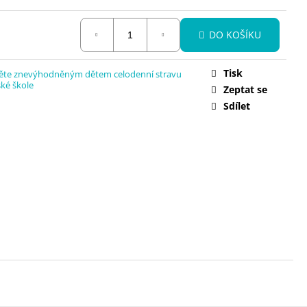
KA OKAMŽITÉ POMOCI V
 KČ
DO KOŠÍKU
Tisk
ěte znevýhodněným dětem celodenní stravu
ké škole
Zeptat se
Sdílet