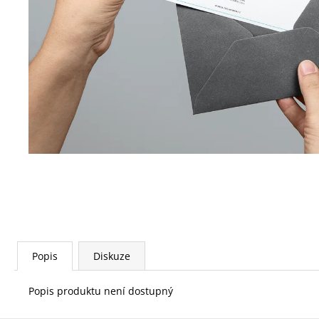
DAR W4W: SBÍRKA OKAMŽITÉ POMOCI V
HODNOTĚ 500 KČ
500 Kč
Popis
Diskuze
Popis produktu není dostupný