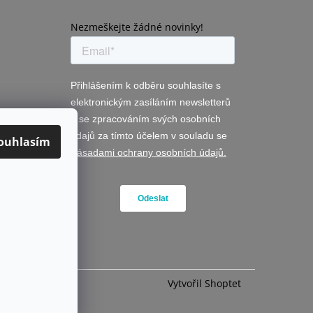
Nezmeškejte žádné novinky!
ouhlasím
Vytvořil Shoptet