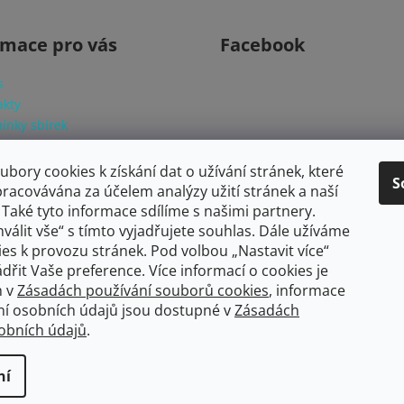
rmace pro vás
Facebook
s
akty
ínky sbírek
 to digitální dárkový certifikát
dy ochrany osobních údajů
bory cookies k získání dat o užívání stránek, které
S
dy používání souborů cookies
pracovávána za účelem analýzy užití stránek a naší
Také tyto informace sdílíme s našimi partnery.
válit vše“ s tímto vyjadřujete souhlas. Dále užíváme
es k provozu stránek. Pod volbou „Nastavit více“
dřit Vaše preference. Více informací o cookies je
h v
Zásadách používání souborů cookies
, informace
ní osobních údajů jsou dostupné v
Zásadách
obních údajů
.
chna práva vyhrazena.
ní